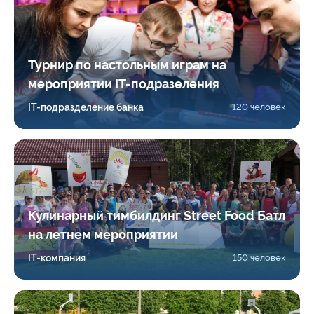
Турнир по настольным играм на
мероприятии IT-подразеления
IT-подразделение банка
120 человек
Кулинарный тимбилдинг Street Food Батл
на летнем мероприятии
IT-компания
150 человек