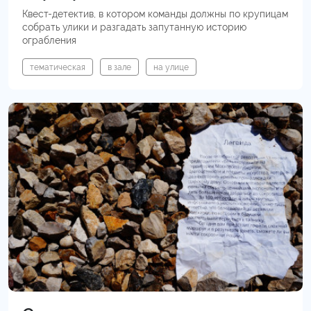
Квест-детектив, в котором команды должны по крупицам
собрать улики и разгадать запутанную историю
ограбления
тематическая
в зале
на улице