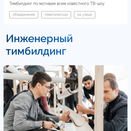
Тимбилдинг по мотивам всем известного ТВ-шоу
объединение
тематическая
на улице
Инженерный
тимбилдинг