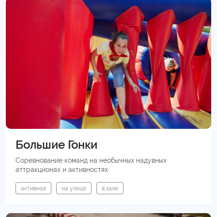
Большие Гонки
Соревнование команд на необычных надувных
аттракционах и активностях
активная
на улице
в зале