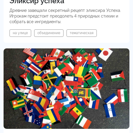
Эликсир успеха
Древние завещали секретный рецепт эликсира Успеха.
Игрокам предстоит преодолеть 4 природных стихии и
собрать все ингредиенты.
на улице
объединение
тематическая