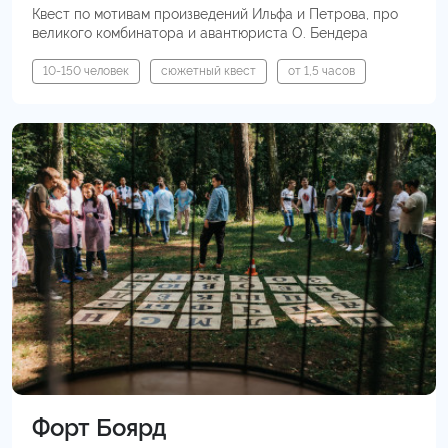
Квест по мотивам произведений Ильфа и Петрова, про
великого комбинатора и авантюриста О. Бендера
10-150 человек
сюжетный квест
от 1,5 часов
Форт Боярд