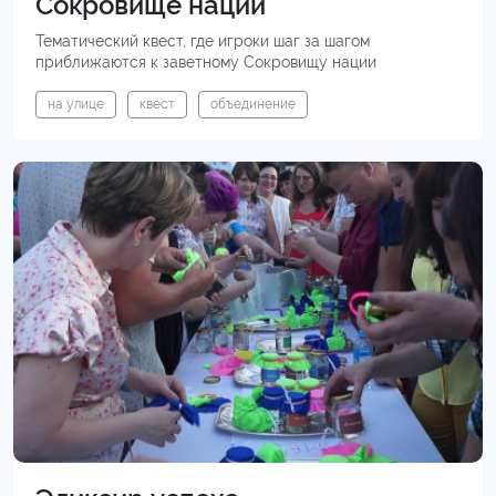
Сокровище нации
Тематический квест, где игроки шаг за шагом
приближаются к заветному Сокровищу нации
на улице
квест
объединение