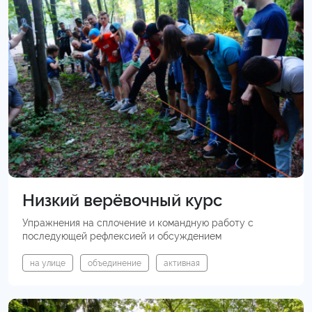
Низкий верёвочный курс
Упражнения на сплочение и командную работу с
последующей рефлексией и обсуждением
на улице
объединение
активная