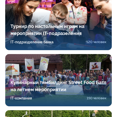
Турнир по настольным играм на
мероприятии IT-подразеления
IT-подразделение банка
120 человек
Кулинарный тимбилдинг Street Food Батл
на летнем мероприятии
IT-компания
150 человек